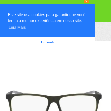
0
Menu
Este site usa cookies para garantir que você
tenha a melhor experiência em nosso site.
Leia Mais
UNCATEGORIZED
Entendi